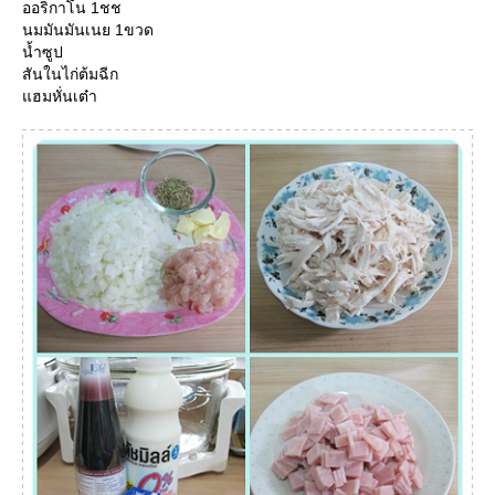
ออริกาโน 1ชช
นมมันมันเนย 1ขวด
น้ำซูป
สันในไก่ต้มฉีก
ฮมหั่นเต๋า