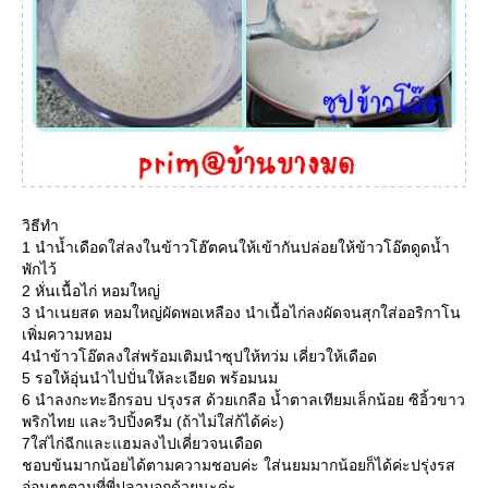
วิธีทำ
1 นำน้ำเดือดใส่ลงในข้าวโฮ๊ตคนให้เข้ากันปล่อยให้ข้าวโอ๊ตดูดน้ำ
พักไว้
2 หั่นเนื้อไก่ หอมใหญ่
3 นำเนยสด หอมใหญ่ผัดพอเหลือง นำเนื้อไก่ลงผัดจนสุกใส่ออริกาโน
เพิ่มความหอม
4นำข้าวโอ๊ตลงใส่พร้อมเติมนำซุปให้ทว่ม เคี่ยวให้เดือด
5 รอให้อุ่นนำไปปั่นให้ละเอียด พร้อมนม
6 นำลงกะทะอีกรอบ ปรุงรส ด้วยเกลือ น้ำตาลเทียมเล็กน้อย ซิอิ้วขาว
พริกไทย และวิปปิ้งครีม (ถ้าไม่ใส่ก้ได้ค่ะ)
7ใส่ไก่ฉีกและแฮมลงไปเคี่ยวจนเดือด
ชอบข้นมากน้อยได้ตามความชอบค่ะ ใส่นยมมากน้อยก็ได้ค่ะปรุ่งรส
อ่อนๆๆตามที่พี่ปลาบอกด้วยนะค่ะ